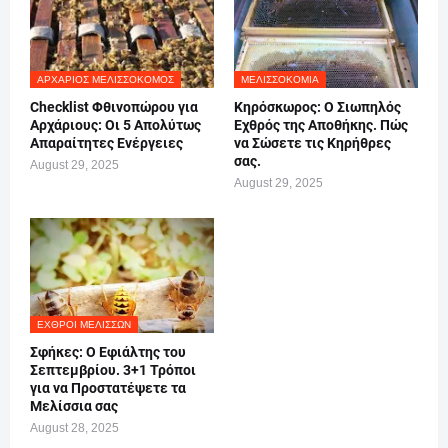
ΑΡΧΆΡΙΟΣ ΜΕΛΙΣΣΟΚΌΜΟΣ
ΜΕΛΙΣΣΟΚΟΜΊΑ
Checklist Φθινοπώρου για
Κηρόσκωρος: Ο Σιωπηλός
Αρχάριους: Οι 5 Απολύτως
Εχθρός της Αποθήκης. Πώς
Απαραίτητες Ενέργειες
να Σώσετε τις Κηρήθρες
σας.
August 29, 2025
August 29, 2025
ΕΧΘΡΟΊ ΜΕΛΙΣΣΏΝ
Σφήκες: Ο Εφιάλτης του
Σεπτεμβρίου. 3+1 Τρόποι
για να Προστατέψετε τα
Μελίσσια σας
August 28, 2025