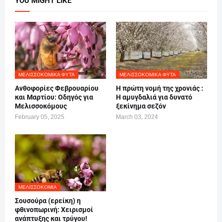
YOU MIGHT LIKE
ΜΕΛΙΣΣΟΚΟΜΙΚΆ ΦΥΤΆ
ΜΕΛΙΣΣΟΚΟΜΙΚΆ ΦΥΤΆ
Ανθοφορίες Φεβρουαρίου
Η πρώτη νομή της χρονιάς :
και Μαρτίου: Οδηγός για
Η αμυγδαλιά για δυνατό
Μελισσοκόμους
ξεκίνημα σεζόν
February 05, 2025
March 03, 2024
ΜΕΛΙΣΣΟΚΟΜΊΑ
Σουσούρα (ερείκη) η
φθινοπωρινή: Χειρισμοί
ανάπτυξης και τρύγου!