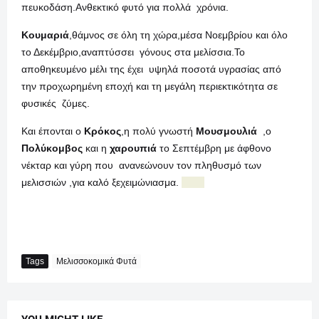
πευκοδάση.Ανθεκτικό φυτό για πολλά χρόνια.
Κουμαριά
,θάμνος σε όλη τη χώρα,μέσα Νοεμβρίου και όλο
το Δεκέμβριο,αναπτύσσει γόνους στα μελίσσια.Το
αποθηκευμένο μέλι της έχει υψηλά ποσοτά υγρασίας από
την προχωρημένη εποχή και τη μεγάλη περιεκτικότητα σε
φυσικές ζύμες.
Και έπονται ο
Κρόκος
,η πολύ γνωστή
Μουσμουλιά
,ο
Πολύκομβος
και η
χαρουπιά
το Σεπτέμβρη με άφθονο
νέκταρ και γύρη που ανανεώνουν τον πληθυσμό των
μελισσιών ,για καλό ξεχειμώνιασμα.
Tags
Μελισσοκομικά Φυτά