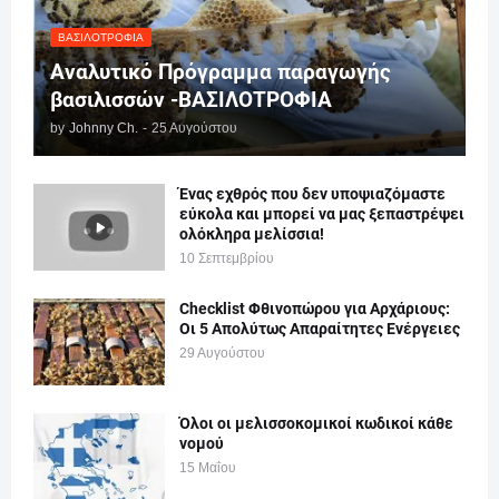
ΒΑΣΙΛΟΤΡΟΦΊΑ
Αναλυτικό Πρόγραμμα παραγωγής
βασιλισσών -ΒΑΣΙΛΟΤΡΟΦΙΑ
by
Johnny Ch.
-
25 Αυγούστου
Ένας εχθρός που δεν υποψιαζόμαστε
εύκολα και μπορεί να μας ξεπαστρέψει
ολόκληρα μελίσσια!
10 Σεπτεμβρίου
Checklist Φθινοπώρου για Αρχάριους:
Οι 5 Απολύτως Απαραίτητες Ενέργειες
29 Αυγούστου
Όλοι οι μελισσοκομικοί κωδικοί κάθε
νομού
15 Μαΐου