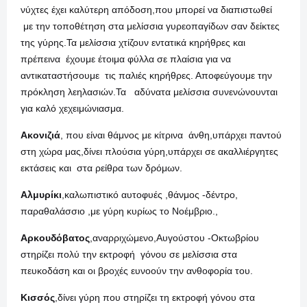
νύχτες έχει καλύτερη απόδοση,που μπορεί να διαπιστωθεί
με την τοποθέτηση στα μελίσσια γυρεοπαγίδων σαν δείκτες
της γύρης.Τα μελίσσια χτίζουν εντατικά κηρήθρες και
πρέπεινα έχουμε έτοιμα φύλλα σε πλαίσια για να
αντικαταστήσουμε τις παλιές κηρήθρες. Αποφεύγουμε την
πρόκληση λεηλασιών.Τα αδύνατα μελίσσια συνενώνουνται
για καλό χεχειμώνιασμα.
Ακονιζιά
, που είναι θάμνος με κίτρινα άνθη,υπάρχει παντού
στη χώρα μας,δίνει πλούσια γύρη,υπάρχει σε ακαλλιέργητες
εκτάσεις και στα ρείθρα των δρόμων.
Αλμυρίκι
,καλωπιστικό αυτοφυές ,θάνμος -δέντρο,
παραθαλάσσιο ,με γύρη κυρίως το Νοέμβριο.,
Αρκουδόβατος
,αναρριχώμενο,Αυγούστου -Οκτωβρίου
στηρίζει πολύ την εκτροφή γόνου σε μελίσσια στα
πευκοδάση και οι βροχές ευνοούν την ανθοφορία του.
Κισσός
,δίνει γύρη που στηρίζει τη εκτροφή γόνου στα